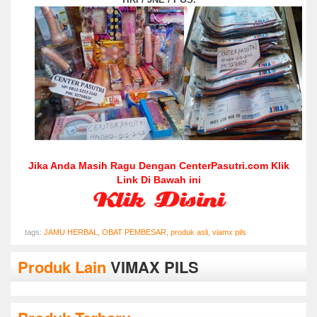
Jika Anda Masih Ragu Dengan CenterPasutri.com Klik
Link Di Bawah ini
tags:
JAMU HERBAL
,
OBAT PEMBESAR
,
produk asli
,
viamx pils
Produk Lain
VIMAX PILS