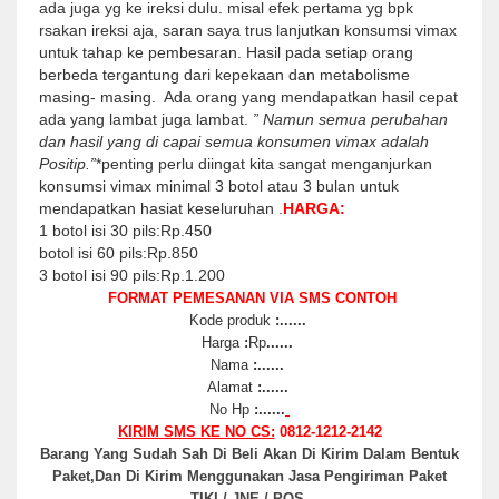
ada juga yg ke ireksi dulu. misal efek pertama yg bpk
rsakan ireksi aja, saran saya trus lanjutkan konsumsi vimax
untuk tahap ke pembesaran. Hasil pada setiap orang
berbeda tergantung dari kepekaan dan metabolisme
masing- masing. Ada orang yang mendapatkan hasil cepat
ada yang lambat juga lambat.
” Namun semua perubahan
dan hasil yang di capai semua konsumen vimax adalah
Positip.”
*penting perlu diingat kita sangat menganjurkan
konsumsi vimax minimal 3 botol atau 3 bulan untuk
mendapatkan hasiat keseluruhan .
HARGA:
1 botol isi 30 pils:Rp.450
botol isi 60 pils:Rp.850
3 botol isi 90 pils:Rp.1.200
FORMAT PEMESANAN VIA SMS CONTOH
Kode produk
:......
Harga
:
Rp
......
Nama
:......
Alamat
:......
No Hp
:......
KIRIM SMS KE NO CS:
0812-1212-2142
Barang Yang Sudah Sah Di Beli Akan Di Kirim Dalam Bentuk
Paket,Dan Di Kirim Menggunakan Jasa Pengiriman Paket
TIKI / JNE / POS.