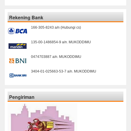
Rekening Bank
166-305-8243 a/n (Hubungi cs)
135-00-1486854-9 a/n. MUKODDIMU
0474703887 a/n. MUKODDIMU
3404-01-025663-53-7 a/n. MUKODDIMU
Pengiriman