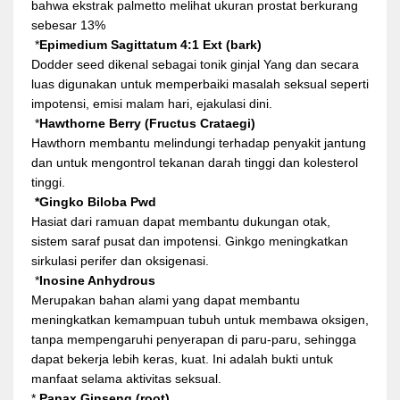
bahwa ekstrak palmetto melihat ukuran prostat berkurang
sebesar 13%
*
Epimedium Sagittatum 4:1 Ext (bark)
Dodder seed dikenal sebagai tonik ginjal Yang dan secara
luas digunakan untuk memperbaiki masalah seksual seperti
impotensi, emisi malam hari, ejakulasi dini.
*
Hawthorne Berry (Fructus Crataegi)
Hawthorn membantu melindungi terhadap penyakit jantung
dan untuk mengontrol tekanan darah tinggi dan kolesterol
tinggi.
*Gingko Biloba Pwd
Hasiat dari ramuan dapat membantu dukungan otak,
sistem saraf pusat dan impotensi. Ginkgo meningkatkan
sirkulasi perifer dan oksigenasi.
*
Inosine Anhydrous
Merupakan bahan alami yang dapat membantu
meningkatkan kemampuan tubuh untuk membawa oksigen,
tanpa mempengaruhi penyerapan di paru-paru, sehingga
dapat bekerja lebih keras, kuat. Ini adalah bukti untuk
manfaat selama aktivitas seksual.
*
Panax Ginseng (root)