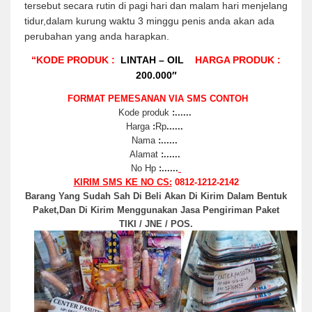
tersebut secara rutin di pagi hari dan malam hari menjelang
tidur,dalam kurung waktu 3 minggu penis anda akan ada
perubahan yang anda harapkan.
“KODE PRODUK :
LINTAH – OIL
HARGA PRODUK :
200.000″
FORMAT PEMESANAN VIA SMS CONTOH
Kode produk
:......
Harga
:
Rp
......
Nama
:......
Alamat
:......
No Hp
:......
KIRIM SMS KE NO CS:
0812-1212-2142
Barang Yang Sudah Sah Di Beli Akan Di Kirim Dalam Bentuk
Paket,Dan Di Kirim Menggunakan Jasa Pengiriman Paket
TIKI / JNE / POS.