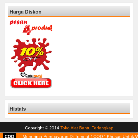
Harga Diskon
Histats
Copyright © 2014
Toko Alat Bantu Terlengkap
COD
Menerima Pembayaran Di Tempat ( COD ) Khusus Untuk Wi